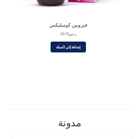
فيروبين كومبليكس
ر.س
20.75
إضافة إلى السلة
مدونة