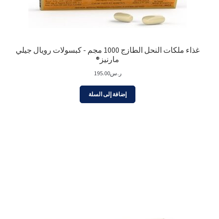
غذاء ملكات النحل الطازج 1000 مجم - كبسولات رويال جيلي
مارنيز®
ر.س
195.00
إضافة إلى السلة