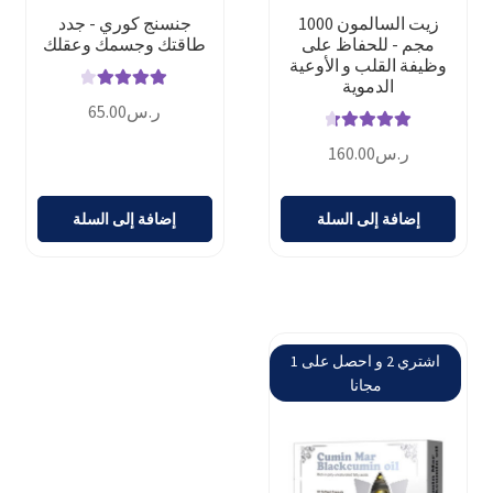
زيت السالمون 1000
جنسنج كوري - جدد
مجم - للحفاظ على
طاقتك وجسمك وعقلك
وظيفة القلب و الأوعية
الدموية
تم التقييم
ر.س
65.00
4.14
من 5
تم التقييم
ر.س
160.00
4.42
من 5
إضافة إلى السلة
إضافة إلى السلة
اشتري 2 و احصل على 1
مجانا