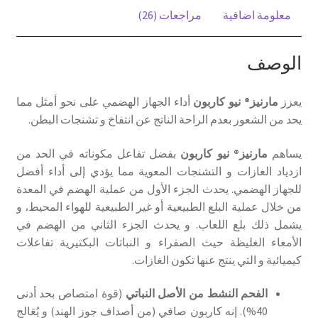
معلومة اضافية
مراجعات (26)
انتفاخ
وتشنجات
البطن
الوصف
يعزز
مارنيز® نيو كاربون
أداء الجهاز الهضمي على نحو أمثل مما
يحد من الشعور بعدم الراحة الناتج عن انتفاخ و تشنجات البطن.
يساهم
مارنيز® نيو كاربون
بفضل تفاعل مكوناته في الحد من
ازدياد الغازات و التشنجات المعوية مما يؤدي إلى أداء أفضل
للجهاز الهضمي. يحدث الجزء الأول من عملية الهضم في المعدة
من خلال عملية البلع الطبيعية أو غير الطبيعية للهواء المحيط، و
يشمل ذلك بلع اللعاب. و يحدث الجزء الثاني من الهضم في
الأمعاء الغليظة حيث الصفراء و النباتات البكتيرية تفاعلات
كيميائية و التي ينتج عنها تكون الغازات.
الفحم النشط من الأصل النباتي
(قوة امتصاص بحد أدنى
40%). إنه كاربون صافي (من أصداف جوز الهند) و يُعَالج