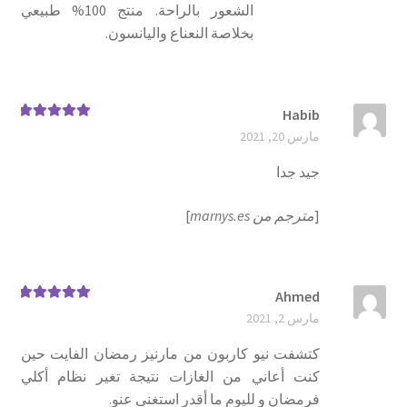
الشعور بالراحة. منتج 100% طبيعي
بخلاصة النعناع واليانسون.
Habib
تم التقييم
5
مارس 20, 2021
من 5
جيد جدا
[
مترجم من marnys.es
]
Ahmed
تم التقييم
5
مارس 2, 2021
من 5
كتشفت نيو كاربون من مارنيز رمضان الفايت حين
كنت أعاني من الغازات نتيجة تغير نظام أكلي
فرمضان و لليوم ما أقدر استغنى عنو.