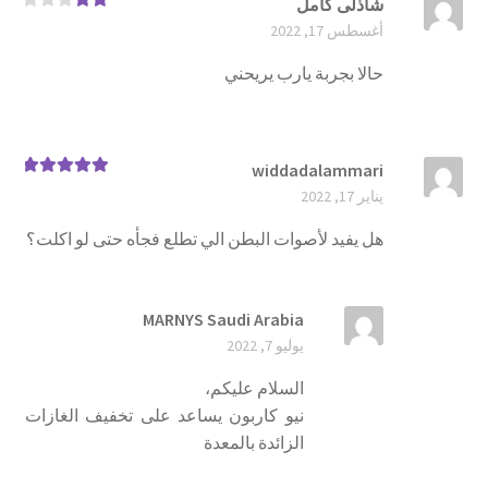
شاذلى كامل
تم
أغسطس 17, 2022
التقيي
م
2
من 5
حالا بجربة يارب يريحني
widdadalammari
تم التقييم
5
يناير 17, 2022
من 5
هل يفيد لأصوات البطن الي تطلع فجأه حتى لو اكلت؟
MARNYS Saudi Arabia
يوليو 7, 2022
السلام عليكم،
نيو كاربون يساعد على تخفيف الغازات
الزائدة بالمعدة