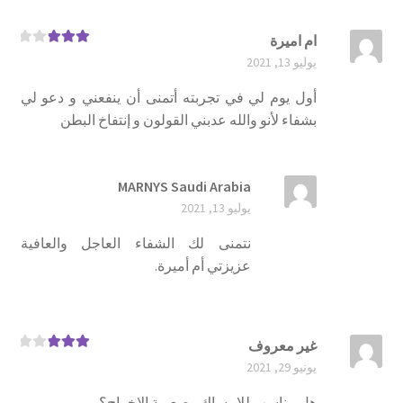
ام اميرة
تم
يوليو 13, 2021
التقييم
3
من 5
أول يوم لي في تجربته أتمنى أن ينفعني و دعو لي
بشفاء لأنو والله عدبني القولون و إنتفاخ البطن
MARNYS Saudi Arabia
يوليو 13, 2021
نتمنى لك الشفاء العاجل والعافية
عزيزتي أم أميرة.
غير معروف
تم
يونيو 29, 2021
التقييم
3
من 5
هل مناسب للإمساك وصعوبة الإخراج؟