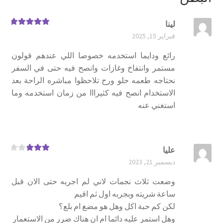
لينا
تم التقييم
5
فبراير 15, 2025
من 5
رائع ودايما استخدمه خصوصا اللي عندهم قولون
مستمر وانتفاخ وغازات وانصح فيه حتى في السفر
نحتاجه طعمه حلو ورح تلاحظوا مباشره الراحة بعد
الاستخدام انصح فيه كثيرااا من زمان استخدمه وما
استغني عنه
عليا
تم
ديسمبر 21, 2023
التقييم
3
من 5
وضعت ثلاث نجمات لاني لم اجربه حتى الان قبل
ساعة شريته وبجربه اول ثم اقيم
لكن كم حبة اكل وهل هو مضغ ام بلع؟
وهل استمر عليه دائما ام ان هناك ضرر من الاستعمار