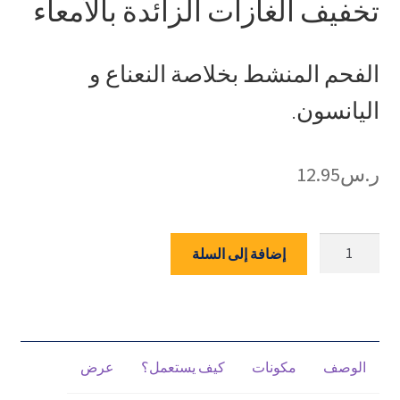
تخفيف الغازات الزائدة بالأمعاء
4.31
من 5
بناءً على
تقييم
عميل
الفحم المنشط بخلاصة النعناع و
اليانسون.
ر.س
12.95
كمية
إضافة إلى السلة
نيو
كاربون
-
للشعور
بالراحة
الوصف
مكونات
كيف يستعمل؟
عرض
والتخلص
من