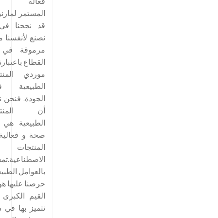
فعاله الن
المستمر لمارني
قد نجحنا في
نصنع لأنفسنا م
مرموقة في 
القطاع باعتبارن
موردي المنت
الطبيعية فا
الجودة. فنحن 
أن المنتج
الطبيعية هي أ
صحة و فعالية
المنتجات
الاصطناعية.تم
بالعوامل الطبيع
حرصنا عليها هو
القيم الكبرى 
نتميز بها في 