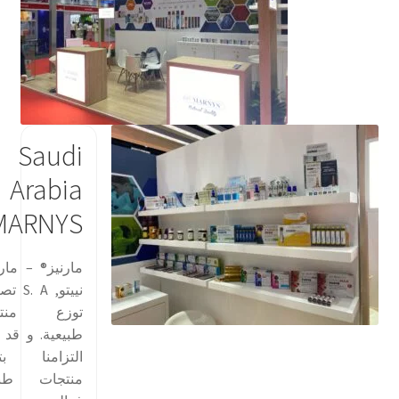
Saudi
Arabia
MARNYS®
مارنيز® – مارت
نييتو,  A
توزع منتج
طبيعية. و قد 
التزامنا بتو
منتجات طبي