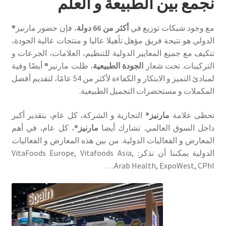
نجمع بين الطبيعة و العلم
مع وجود شبكات توزيع في
أكثر من 66 دولة
، فإن حضور مارنيز®
الدولي هو نتيجة فريق مؤهل تأهيلا عاليا و منتجات عالية الجودة،
تتكيف مع جميع المعايير الدولية للتنظيم، العلامات، الجرعات و
التركيبات. تحت شعار
الجودة الطبيعية
، ظلت مارنيز® أيضًا وفية
لمبادئ التميز و الابتكار و الكفاءة لأكثر من 54 عامًا، لتقديم أفضل
المكملات و مستحضرات التجميل الطبيعية.
تحظى علامة
مارنيز®
التجارية و الشركة، كل عام، بتقدير أكبر
داخل السوق العالمي. تشارك أيضا
مارنيز®
، كل عام، في أهم
المعارض و الفعاليات الدولية. من بين هذه المعارض و الفعاليات
الدولية يمكننا أن نذكر: VitaFoods Europe, Vitafoods Asia,
Arab Health, ExpoWest, CPhI…