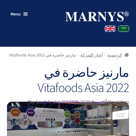
Skip
Skip
Menu
to
to
navigation
content
متجر
مدونة
الرئيسية
أخبار الشركة
مارنيز حاضرة في Vitafoods Asia 2022
اتصل بنا
مارنيز حاضرة في
حسابي
Vitafoods Asia 2022
Posted on
أكتوبر 5, 2022
Saudi Arabia MARNYS®
by