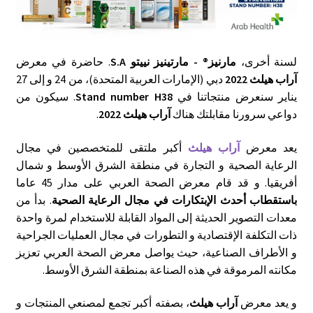
لسنة أخرى،
مارنيز® - مارتينيز نييتو S.A
. حاضرة في معرض
آراب هيلث
2022
دبي (الإمارات العربية المتحدة)، من 24 و إلى 27
يناير سنعرض منتجاتنا في
Stand number H38
. سيكون من
دواعي سرورنا مقابلتك هناك
آراب هيلث
2022
.
يعد معرض
آراب هيلث
أكبر ملتقى للمتخصصين في مجال
الرعاية الصحية و التجارة في منطقة الشرق الأوسط و شمال
أفريقيا. و قد قام معرض الصحة العربي على مدار 45 عاما
باستقطاب أحدث الإبتكارات في مجال الرعاية الصحية
. بدأ من
معدات التصوير الحديثة إلى المواد القابلة للاستخدام لمرة واحدة
ذات التكلفة الإقتصادية و التطورات في مجال العمليات الجراحية
و الأطراف الصناعية، حيث يواصل معرض الصحة العربي تعزيز
مكانته المرموقة في هذه الصناعة بمنطقة الشرق الأوسط.
و يعد معرض
آراب هيلث
، بصفته أكبر تجمع لمصنعي المنتجات و