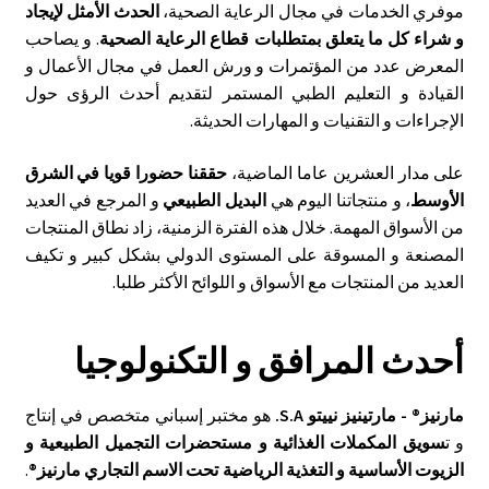
موفري الخدمات في مجال الرعاية الصحية،
الحدث الأمثل لإيجاد
و شراء كل ما يتعلق بمتطلبات قطاع الرعاية الصحية
. و يصاحب
المعرض عدد من المؤتمرات و ورش العمل في مجال الأعمال و
القيادة و التعليم الطبي المستمر لتقديم أحدث الرؤى حول
الإجراءات و التقنيات و المهارات الحديثة.
على مدار العشرين عاما الماضية،
حققنا حضورا قويا في الشرق
الأوسط
، و منتجاتنا اليوم هي
البديل الطبيعي
و المرجع في العديد
من الأسواق المهمة. خلال هذه الفترة الزمنية، زاد نطاق المنتجات
المصنعة و المسوقة على المستوى الدولي بشكل كبير و تكيف
العديد من المنتجات مع الأسواق و اللوائح الأكثر طلبا.
أحدث المرافق و التكنولوجيا
مارنيز® - مارتينيز نييتو S.A.
هو مختبر إسباني متخصص في إنتاج
و ت
سويق المكملات الغذائية و مستحضرات التجميل الطبيعية و
الزيوت الأساسية و التغذية الرياضية تحت الاسم التجاري مارنيز®
.