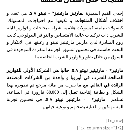
إحدى القيم المميزة ل
مارنيز مارتينيز® - نييتو S.A.
هي تعدد و
اختلاف أشكال المنتجات
و تكيفها مع احتياجات المستهلك:
كبسولات نباتية، كبسولات هلامية، شراب، بخاخات و قوارير قابلة
للشرب ذات تركيبات عالية الامتصاص و التوافر البيولوجي. كانت
روح المبادرة لدى مارنيز مارتينيز نييتو و رغبتها في الابتكار و
البحث حاسمة في تحسين تنسيق الجرعة المفردة الموجودة في
السوق من خلال تطوير قوارير الشرب الخاصة بنا.
مارنيز
®
- مارتينيز نييتو S.A
.
حاليا هي الشركة الأولى للقوارير
الصالحة للشرب في أوروبا و واحدة من الشركات المصنعة
الرائدة في العالم.
مع ما يقرب من مائة مرجع تم تطويره بهذا
الشكل و بطاقة إنتاجية تصل إلى 60.000 قارورة في الساعة،
تساهم
مارنيز® - مارتينيز نييتو S.A
. في تحسين تجربة
المستهلكين و العناية بصحتهم و نوعية حياتهم.
[tx_row]
[tx_column size="1/2"]