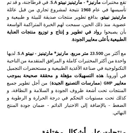
تقع مختبرات
مارنيز® - مارتينيز نييتو S.A
. في قرطاجنة، و قد تم
تأسيسها في عام
1968
نتيجة لمشروع تجاري من قبل عائلة
مارتينيز نييتو
، بدافع تطوير منتجات صديقة للبيئة و طبيعية و
عضوية. منذ ذلك الحين، سمحت لهم الخبرة المتراكمة الواسعة
بأن يصبحوا
رواد في تطوير و إنتاج و توزيع منتجات العناية
الطبيعية بأعلى معايير الجودة
.
مع أكثر من
23.500 متر مربع
،
مارنيز® مارتينيز - نييتو S.A
. لديها
واحدة من أكثر المختبرات كاملة و المرافق المتقدمة من الناحية
التكنولوجية في صناعة الأغذية الطبيعية و مستحضرات التجميل
في أوروبا.
هذه التسهيلات مؤهلة و محققة صحيحة بموجب
معايير GMP
(
ممارسات التصنيع الجيدة
) من أجل تطوير جميع
المنتجات تحت أشعة ظروف الجودة و السلامة و النظافة، و
كذلك تحت مستويات التحكم في درجة الحرارة و الرطوبة و
الضغط - بالإضافة إلى الاختبار الدائم - ضمان جودة المنتج
النهائي.
منتجات على أشكال مختلفة