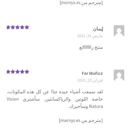
[
مترجم من marnys.es
]
إيمان
تم التقييم
5
مارس 21, 2021
من 5
منتج رااااااائع
Fer Muñoz
تم التقييم
5
فبراير 23, 2021
من 5
لقد سمعت أشياء جيدة جدًا عن كل هذه المكونات،
خاصة اللوتين والزياكسانثين. سأشتري Vision
Natura وسأخبرك.
[مترجم من marnys.es]