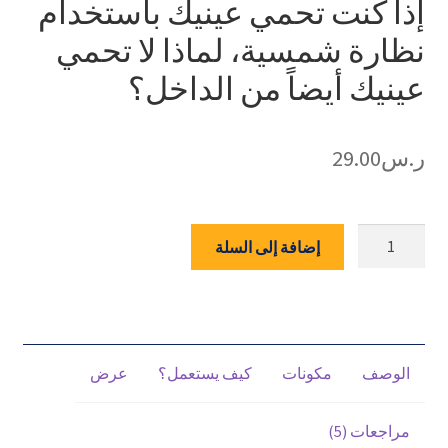
ﺇذا كنت تحمي عينيك باستخدام
5.00
من 5
بناءً على
نظارة شمسية‫، لماذا لا تحمي
تقييم
عملاء
عينيك أيضاً من الداخل‫؟
ر.س
29.00
كمية
إضافة إلى السلة
فيجن
ناتورا
-
مستخلص
التوت
الوصف
مكونات
كيف يستعمل؟
عرض
البري
للحفاظ
مراجعات (5)
على