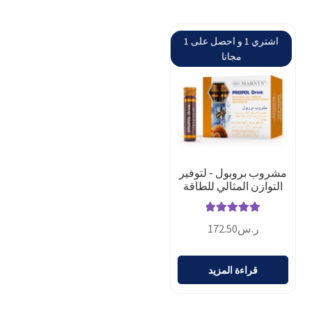
اشتري 1 و احصل على 1
مجانا
مشروب بروبول - لتوفير
التوازن المثالي للطاقة
تم التقييم
ر.س
172.50
5.00
من 5
قراءة المزيد