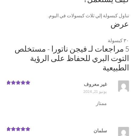
تناول كبسولة ﺇلي ثلاث كبسولات في اليوم‫.
عرض
۳۰ كبسولة
5 مراجعات لـ
فيجن ناتورا - مستخلص
التوت البري للحفاظ على الرؤية
الطبيعية
غير معروف
تم التقييم
5
يونيو 21, 2024
من 5
ممتاز
سلمان
تم التقييم
5