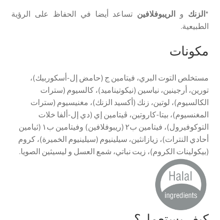
*
الزنك
و
الريبوفلافين
تساعد أيضا في الحفاظ على الرؤية
الطبيعية.
مكونات
مستخلص التوت البري، فيتامين ج ‫(‫حامض ﺇل‫-أسكوربيك‫)‫‫،
تورين، أرجينين، نياسين (نيكوتيناميد)‫، كالسيوم ‫(‫سترات
الكالسيوم‫)‫، لوتين، زنك ‫(‫أكسيد الزنك‫)‫، مغنيسيوم ‫(‫سترات
المغنسيوم‫)‫، بيتا-كاروتين، ڤيتامين ﺇي ‫(دي ﺇل-ألفا خلات
أحادي النترات‫)‫‫، زيازانثين‫، سيلينيوم ‫(‫سيلينيوم الخميرة‫)‫‫، كروم
‫(‫بيكولينات الكروم‫)‫‫، زيت نباتي‫، شمع العسل‫ و ليسيثين الصويا‫.‫
كيف يستعمل؟