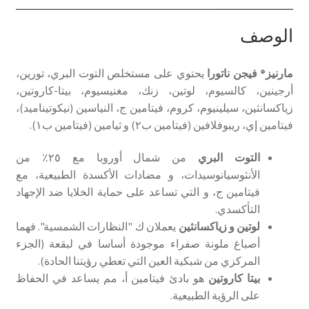
الرؤية
الطبيعية
الوصف
مارنيز
®
فيجن ناتورا‫
يحتوي على مستخلص التوت البري، تورين،
أرجينين، كالسيوم، لوتين، زنك، مغنيسيوم، بيتا-كاروتين،
زياكسانثين، سيلينيوم، كروم، فيتامين ج، النياسين (نيكوتيناميد)،
فيتامين ﺇي، ريبوفلافين (فيتامين ب٢) و ثيامين (فيتامين ب۱).
التوت البري
من شمال أوروبا مع ٢٥٪ من
الأنثوسيانوسيدات، و مضادات الأكسدة الطبيعية، مع
فيتامين ج، و التي تساعد على حماية الخلايا ضد الإجهاد
التأكسدي.
لوتين و زياكسانثين
يعملان ك "النظارات الشمسية". فهما
أصباغ ملونة صفراء موجودة أساسا في لبقعة (الجزء
المركزي من شبكية العين التي تعطي رؤيتنا الحادة).
بيتا كاروتين
هو بادئ فيتامين أ‫، مم يساعد في الحفاظ
على الرؤية الطبيعية.