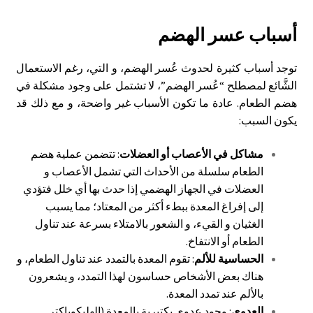
أسباب عسر الهضم
توجد أسباب كثيرة لحدوث عُسر الهضم، و التي، رغم الاستعمال
الشَّائع لمصطلح “عُسر الهضم”، لا تشتمل على وجود مشكلة في
هضم الطعام. عادة ما تكون الأسباب غير واضحة، و مع ذلك قد
يكون السبب:
مشاكل في الأعصاب أو العضلات
: تتضمن عملية هضم
الطعام سلسلة من الأحداث التي تشمل الأعصاب و
العضلات في الجهاز الهضمي إذا حدث بها أي خلل فتؤدي
إلى إفراغ المعدة ببطء أكثر من المعتاد؛ مما يسبب
الغثيان و القيء، و الشعور بالامتلاء بسرعة عند تناول
الطعام أو الانتفاخ.
​الحساسية للألم
: تقوم المعدة بالتمدد عند تناول الطعام، و
هناك بعض الأشخاص حساسون لهذا التمدد، و يشعرون
بالألم عند تمدد المعدة.
العدوى
: وجود عدوى بكتيرية بالمعدة (الهليكوباكتر