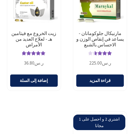
مارنيكال جلوكومانان -
زيت الخروع مع فيتامين
يساعد في إنقاص الوزن و
هـ - لعلاج العديد من
الاحساس بالشبع
الأمراض
تم التقييم
تم التقييم
ر.س
225.00
ر.س
36.80
3.67
من
5.00
من 5
5
قراءة المزيد
إضافة إلى السلة
اشتري 2 و احصل على 1
مجانا