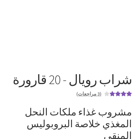
شراب رويال - 20 قارورة
(
3
مراجعات)
3
تم التقييم
مشروب غذاء ملكات النحل
بـ
4.00
من
5 بناءً على
المغذي خلاصة البروبوليس
تقييم
المنقى
عملاء