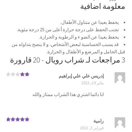
معلومة اضافية
يحفظ بعيدا عن متناول الأطفال.
تجنب الحفظ على درجة حرارة أعلى من 25 درجة مئوية.
يحفظ بعيدا عن الضو ء و الرطوبة و الحرارة.
قد يسبب الحساسية لبعض الأشخاص، و لا ينصح بتداوله من
قبل الحامل و المرضع و الأطفال و الحرارة.
3 مراجعات لـ
شراب رويال - 20 قارورة
إدريس علي علي إبراهيم
تم
يناير 19, 2023
التقيي
م
2
من 5
انا دائما اشتري هذا الشراب ممتاز والله
رامية
تم التقييم
5
فبراير 3, 2021
من 5