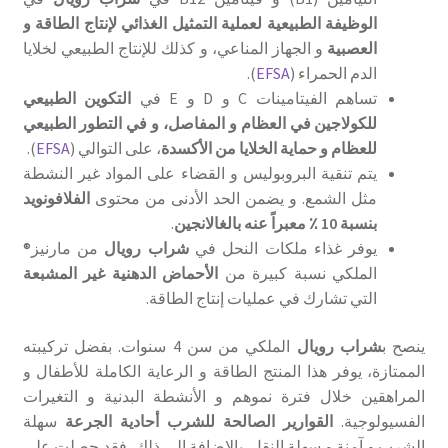
الوظيفة الطبيعية لعملية التمثيل الغذائي لإنتاج الطاقة و
العصبية
و الجهاز المناعي، و كذلك للإنتاج الطبيعي لخلايا
الدم الحمراء (
EFSA
).
تساهم الفيتامينات C و D و E في
التكوين الطبيعي
للكولاجين في العظام و المفاصل، و في التطور الطبيعي
للعظام و حماية الخلايا من الأكسدة
، على التوالي (
EFSA
).
يتم تنقية البروبوليس و القضاء على المواد غير النشطة
مثل الشمع. و يضمن الحد الأدنى من محتوى
الفلافونويد
بنسبة 10 ٪ معبراً عنه بالغالانجين
.
يوفر غذاء ملكات النحل في
شراب رويال
من مارنيز®
الملكي نسبة كبيرة من
الأحماض الدهنية غير المشبعة
التي تشارك في عمليات إنتاج الطاقة.
ينصح ب
شراب رويال
الملكي من سن 4 سنوات. بفضل تركيبته
الممتازة، يوفر هذا المنتج الطاقة و الرعاية الكاملة للأطفال و
المراهقين خلال فترة نموهم و الأنشطة البدنية و التغيرات
الفسيولوجية.
القوارير الصالحة للشرب أحادية الجرعة
سهلة
الشرب و آمنة و سهلة النقل. بالإضافة إلى ذلك، فقد حصلت على