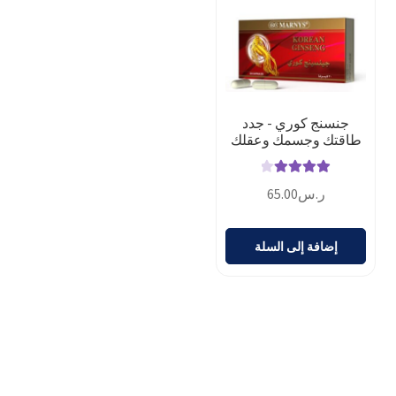
جنسنج كوري - جدد
طاقتك وجسمك وعقلك
تم التقييم
ر.س
65.00
4.14
من 5
إضافة إلى السلة