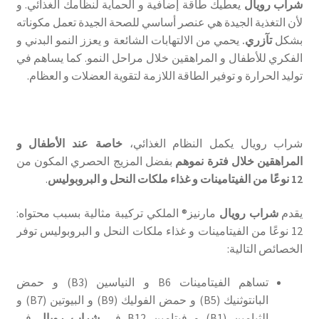
شراب رويال
يعطيك طاقة إضافية و الحماية لنظامك الغذائي. و
لأن التغذية الجيدة هي عنصر أساسي للصحة الجيدة تعمل مكوناته
بشكل
تآزري.
يحمي من الالتهابات الشائعة و يعزز النمو البدني و
الفكري للأطفال و المراهقين خلال مراحل النمو. كما يساهم في
توليد الحرارة و توفير الطاقة اللازمة لتقوية العضلات و العظام.
شراب رويال يكمل النظام الغذائي،
خاصة عند الأطفال و
المراهقين خلال فترة نموهم
بفضل المزيج الحصري المكون من
12 نوعًا من الفيتامينات و غذاء ملكات النحل و البروبوليس
.
يقدم
شراب رويال
مارنيز® الملكي تركيبة مثالية بسبب محتواه:
12 نوعًا من الفيتامينات و غذاء ملكات النحل و البروبوليس توفر
الخصائص التالية:
تساهم الفيتامينات B6 و النياسين (B3) و حمض
البانتوثنيك (B5) و حمض الفوليك (B9) و البيوتين (B7) و
الثيامين (B1) و فيتامين B12 في
شراب رويال
في