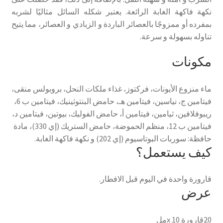
نكهة فاكهة الغابة الرائعة. يعتبر شكله السائل مثاليًا لشربه
بمفرده أو ممزوجًا بالعصائر الباردة و الزبادي و العصائر، مما يتيح
تناوله بسهولة و سرعة.
مكونات
ماء منزوع الأيونات، فركتوز، غذاء ملكات النحل، بروبولس منقى،
فيتامين ج، نياسين، فيتامين هـ، حامض البنتوثينيك، فيتامين ب 6،
ريبوفلافين، ثيامين، فيتامين أ، حامض الفوليك، بيوتين، فيتامين د،
فيتامين ب 12، منظم الحموضة، حامض الستريك (إي 330)، مادة
حافظة: سوربات البوتاسيوم (إي 202) و نكهة فاكهة الغابة.
كيف يستعمل؟
قارورة واحدة في اليوم قبل الافطار.
عرض
20قارورة x 10مل