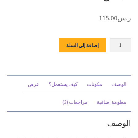
ر.س
115.00
كمية
إضافة إلى السلة
شراب
رويال
-
20
قارورة
الوصف
مكونات
كيف يستعمل؟
عرض
معلومة اضافية
مراجعات (3)
الوصف